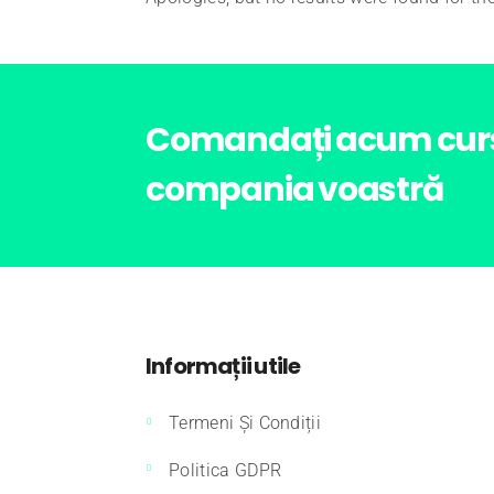
Comandați acum cursu
compania voastră
Informații utile
Termeni Și Condiții
Politica GDPR