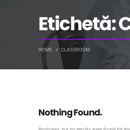
Etichetă:
C
HOME
CLASSROOM
Nothing Found.
Apologies, but no results were found for th