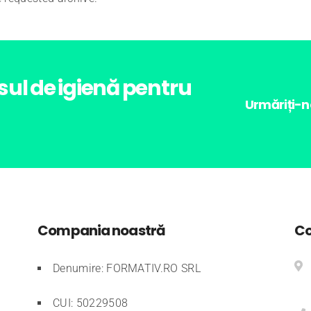
l de igienă pentru
Urmăriți-ne
Compania noastră
Co
Denumire: FORMATIV.RO SRL
CUI: 50229508