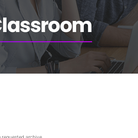
lassroom
e requested archive.