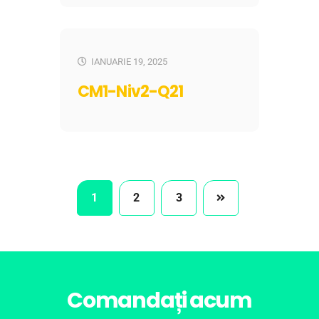
IANUARIE 19, 2025
CM1-Niv2-Q21
1
2
3
Comandați acum