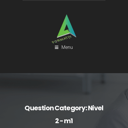
Menu
Question Category:
Nivel
2 - m1