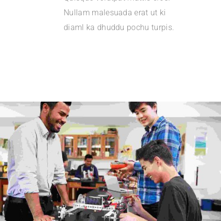
Nullam malesuada erat ut ki
diaml ka dhuddu pochu turpis.