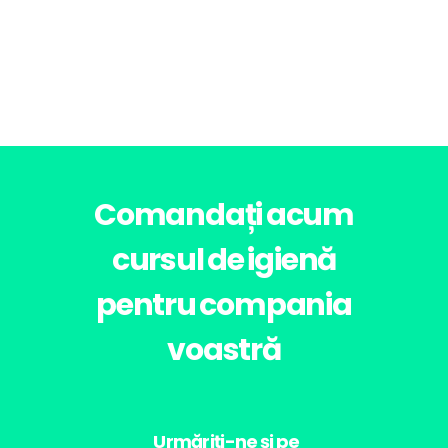
Comandați acum
cursul de igienă
pentru compania
voastră
Urmăriți-ne și pe