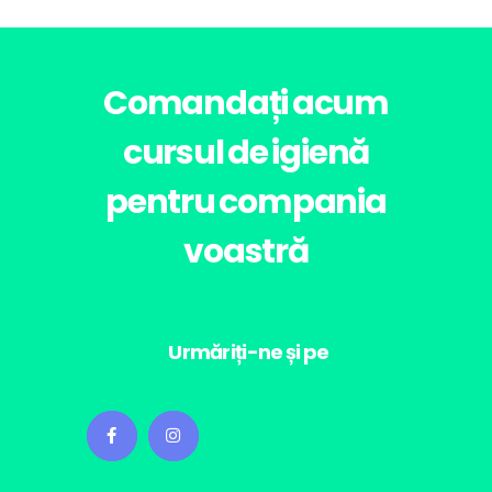
Comandați acum
cursul de igienă
pentru compania
voastră
Urmăriți-ne și pe