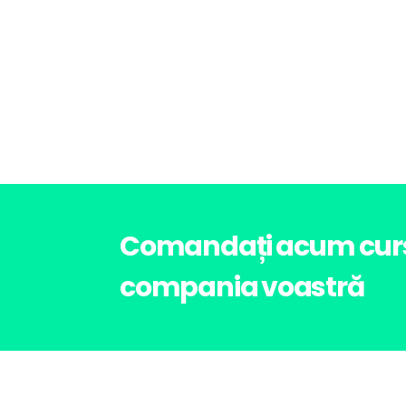
Comandați acum cursu
compania voastră