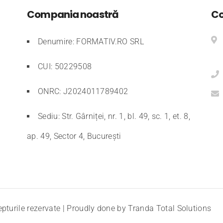
Compania noastră
Co
Denumire: FORMATIV.RO SRL
CUI: 50229508
ONRC: J2024011789402
Sediu: Str. Gârniței, nr. 1, bl. 49, sc. 1, et. 8,
ap. 49, Sector 4, București
epturile rezervate | Proudly done by
Tranda Total Solutions