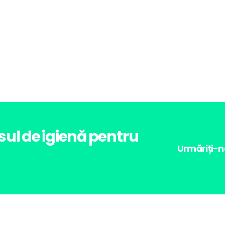
l de igienă pentru
Urmăriți-ne